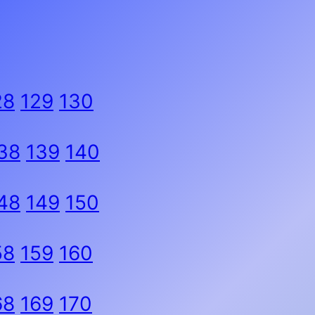
28
129
130
38
139
140
48
149
150
58
159
160
68
169
170